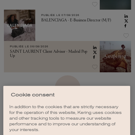
PUBLIÉE LE
07/08/2026
BALENCIAGA - E-Business Director (M/F)
PUBLIÉE LE
06/08/2026
SAINT LAURENT Client Advisor - Madrid Pop
Up
VOIR PLUS
Cookie consent
In addition to the cookies that are strictly necessary
for the operation of this website, Kering uses cookies
and other tracking tools to measure our website
performance and to improve our understanding of
CRÉER UNE ALERTE
your interests.