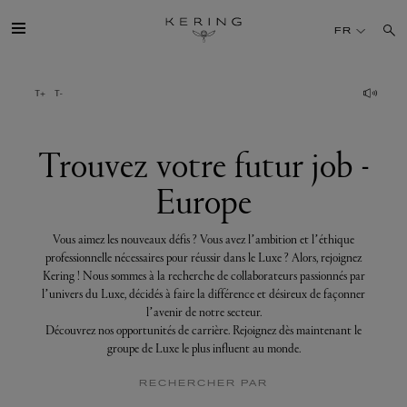
Trouvez
votre
FR
futur
job
-
Europe
GROUPE
MAISONS
Trouvez votre futur job -
Europe
TALENT
Vous aimez les nouveaux défis ? Vous avez l’ambition et l’éthique
DÉV. DURABLE
professionnelle nécessaires pour réussir dans le Luxe ? Alors, rejoignez
Kering ! Nous sommes à la recherche de collaborateurs passionnés par
l’univers du Luxe, décidés à faire la différence et désireux de façonner
FINANCE
l’avenir de notre secteur.
Découvrez nos opportunités de carrière. Rejoignez dès maintenant le
groupe de Luxe le plus influent au monde.
PRESSE
RECHERCHER PAR
REJOIGNEZ-NOUS