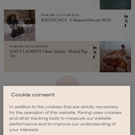
PUBLIÉE LE
07/08/2026
BALENCIAGA - E-Business Director (M/F)
PUBLIÉE LE
06/08/2026
SAINT LAURENT Client Advisor - Madrid Pop
Up
VOIR PLUS
Cookie consent
In addition to the cookies that are strictly necessary
for the operation of this website, Kering uses cookies
and other tracking tools to measure our website
performance and to improve our understanding of
CRÉER UNE ALERTE
your interests.