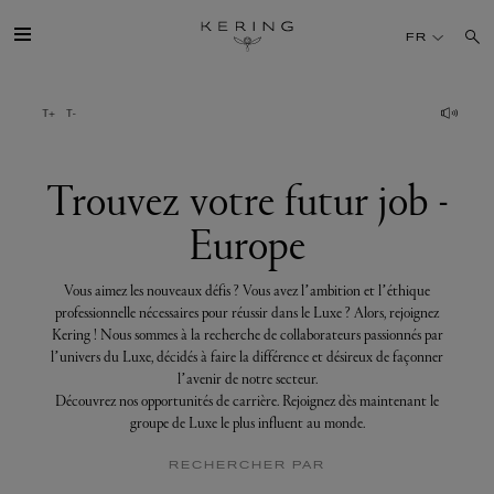
Trouvez
votre
FR
futur
job
-
Europe
GROUPE
MAISONS
Trouvez votre futur job -
Europe
TALENT
Vous aimez les nouveaux défis ? Vous avez l’ambition et l’éthique
DÉV. DURABLE
professionnelle nécessaires pour réussir dans le Luxe ? Alors, rejoignez
Kering ! Nous sommes à la recherche de collaborateurs passionnés par
l’univers du Luxe, décidés à faire la différence et désireux de façonner
FINANCE
l’avenir de notre secteur.
Découvrez nos opportunités de carrière. Rejoignez dès maintenant le
groupe de Luxe le plus influent au monde.
PRESSE
RECHERCHER PAR
REJOIGNEZ-NOUS