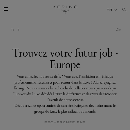
Trouvez
votre
FR
futur
job
-
Europe
GROUPE
MAISONS
Trouvez votre futur job -
Europe
TALENT
Vous aimez les nouveaux défis ? Vous avez l’ambition et l’éthique
DÉV. DURABLE
professionnelle nécessaires pour réussir dans le Luxe ? Alors, rejoignez
Kering ! Nous sommes à la recherche de collaborateurs passionnés par
l’univers du Luxe, décidés à faire la différence et désireux de façonner
FINANCE
l’avenir de notre secteur.
Découvrez nos opportunités de carrière. Rejoignez dès maintenant le
groupe de Luxe le plus influent au monde.
PRESSE
RECHERCHER PAR
REJOIGNEZ-NOUS