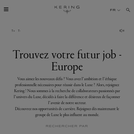
Trouvez
votre
FR
futur
job
-
Europe
GROUPE
MAISONS
Trouvez votre futur job -
Europe
TALENT
Vous aimez les nouveaux défis ? Vous avez l’ambition et l’éthique
DÉV. DURABLE
professionnelle nécessaires pour réussir dans le Luxe ? Alors, rejoignez
Kering ! Nous sommes à la recherche de collaborateurs passionnés par
l’univers du Luxe, décidés à faire la différence et désireux de façonner
FINANCE
l’avenir de notre secteur.
Découvrez nos opportunités de carrière. Rejoignez dès maintenant le
groupe de Luxe le plus influent au monde.
PRESSE
RECHERCHER PAR
REJOIGNEZ-NOUS