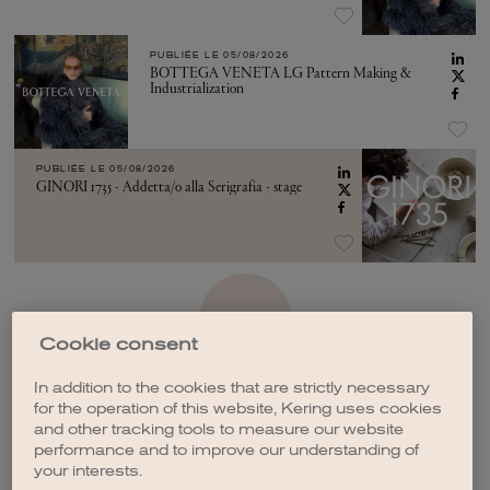
PUBLIÉE LE
05/08/2026
BOTTEGA VENETA LG Pattern Making &
Industrialization
PUBLIÉE LE
05/08/2026
GINORI 1735 - Addetta/o alla Serigrafia - stage
VOIR PLUS
Cookie consent
In addition to the cookies that are strictly necessary
for the operation of this website, Kering uses cookies
and other tracking tools to measure our website
performance and to improve our understanding of
CRÉER UNE ALERTE
your interests.