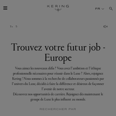
Trouvez
votre
FR
futur
job
-
Europe
GROUPE
MAISONS
Trouvez votre futur job -
Europe
TALENT
Vous aimez les nouveaux défis ? Vous avez l’ambition et l’éthique
DÉV. DURABLE
professionnelle nécessaires pour réussir dans le Luxe ? Alors, rejoignez
Kering ! Nous sommes à la recherche de collaborateurs passionnés par
l’univers du Luxe, décidés à faire la différence et désireux de façonner
FINANCE
l’avenir de notre secteur.
Découvrez nos opportunités de carrière. Rejoignez dès maintenant le
groupe de Luxe le plus influent au monde.
PRESSE
RECHERCHER PAR
REJOIGNEZ-NOUS