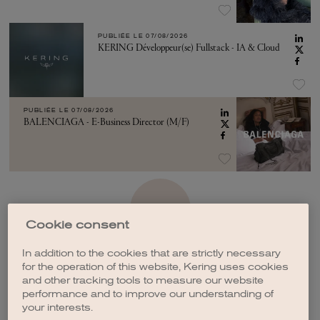
PUBLIÉE LE
07/08/2026
KERING Développeur(se) Fullstack - IA & Cloud
PUBLIÉE LE
07/08/2026
BALENCIAGA - E-Business Director (M/F)
VOIR PLUS
Cookie consent
In addition to the cookies that are strictly necessary
for the operation of this website, Kering uses cookies
and other tracking tools to measure our website
performance and to improve our understanding of
CRÉER UNE ALERTE
your interests.