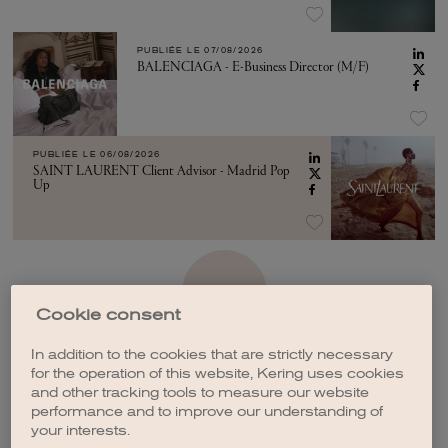
PUBLIÉE LE
07/08/2026
BALENCIAGA - E-Business Director (M/F)
PUBLIÉE LE
06/08/2026
SAINT LAURENT Client Advisor - Madrid Pop
Up
VOIR PLUS
Cookie consent
In addition to the cookies that are strictly necessary
for the operation of this website, Kering uses cookies
and other tracking tools to measure our website
performance and to improve our understanding of
CRÉER UNE ALERTE
your interests.