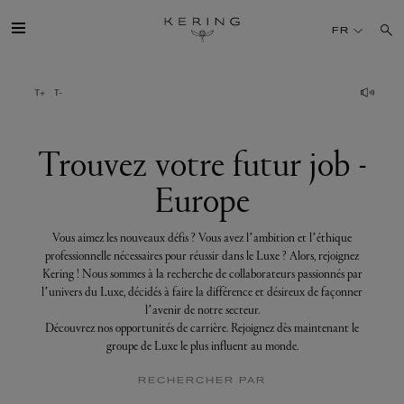
Trouvez
votre
FR
futur
job
-
Europe
GROUPE
MAISONS
Trouvez votre futur job -
Europe
TALENT
Vous aimez les nouveaux défis ? Vous avez l’ambition et l’éthique
DÉV. DURABLE
professionnelle nécessaires pour réussir dans le Luxe ? Alors, rejoignez
Kering ! Nous sommes à la recherche de collaborateurs passionnés par
l’univers du Luxe, décidés à faire la différence et désireux de façonner
FINANCE
l’avenir de notre secteur.
Découvrez nos opportunités de carrière. Rejoignez dès maintenant le
groupe de Luxe le plus influent au monde.
PRESSE
RECHERCHER PAR
REJOIGNEZ-NOUS