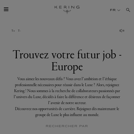
Trouvez
votre
FR
futur
job
-
Europe
GROUPE
MAISONS
Trouvez votre futur job -
Europe
TALENT
Vous aimez les nouveaux défis ? Vous avez l’ambition et l’éthique
DÉV. DURABLE
professionnelle nécessaires pour réussir dans le Luxe ? Alors, rejoignez
Kering ! Nous sommes à la recherche de collaborateurs passionnés par
l’univers du Luxe, décidés à faire la différence et désireux de façonner
FINANCE
l’avenir de notre secteur.
Découvrez nos opportunités de carrière. Rejoignez dès maintenant le
groupe de Luxe le plus influent au monde.
PRESSE
RECHERCHER PAR
REJOIGNEZ-NOUS