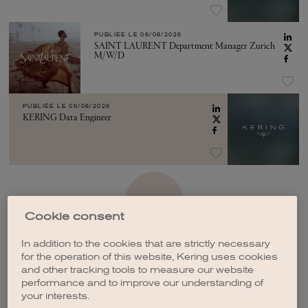
PUBLIÉE LE
06/08/2026
SAINT LAURENT Department Manager Zurich
M/W/D
PUBLIÉE LE
06/08/2026
KERING Data Engineer
VOIR PLUS
Cookie consent
In addition to the cookies that are strictly necessary
for the operation of this website, Kering uses cookies
and other tracking tools to measure our website
performance and to improve our understanding of
CRÉER UNE ALERTE
your interests.