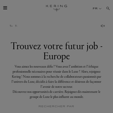
Trouvez
votre
FR
futur
job
-
Europe
GROUPE
MAISONS
Trouvez votre futur job -
Europe
TALENT
Vous aimez les nouveaux défis ? Vous avez l’ambition et l’éthique
DÉV. DURABLE
professionnelle nécessaires pour réussir dans le Luxe ? Alors, rejoignez
Kering ! Nous sommes à la recherche de collaborateurs passionnés par
l’univers du Luxe, décidés à faire la différence et désireux de façonner
FINANCE
l’avenir de notre secteur.
Découvrez nos opportunités de carrière. Rejoignez dès maintenant le
groupe de Luxe le plus influent au monde.
PRESSE
RECHERCHER PAR
REJOIGNEZ-NOUS