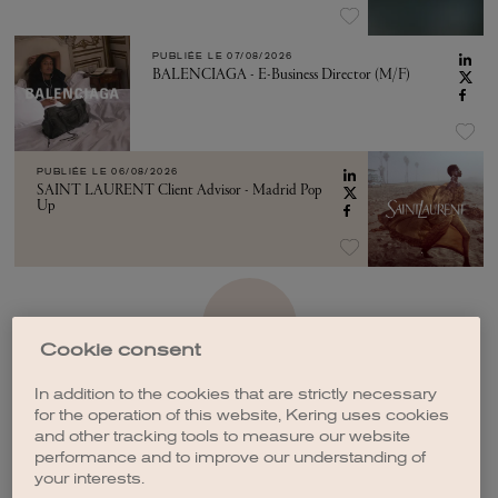
PUBLIÉE LE
07/08/2026
BALENCIAGA - E-Business Director (M/F)
PUBLIÉE LE
06/08/2026
SAINT LAURENT Client Advisor - Madrid Pop
Up
VOIR PLUS
Cookie consent
In addition to the cookies that are strictly necessary
for the operation of this website, Kering uses cookies
and other tracking tools to measure our website
performance and to improve our understanding of
CRÉER UNE ALERTE
your interests.