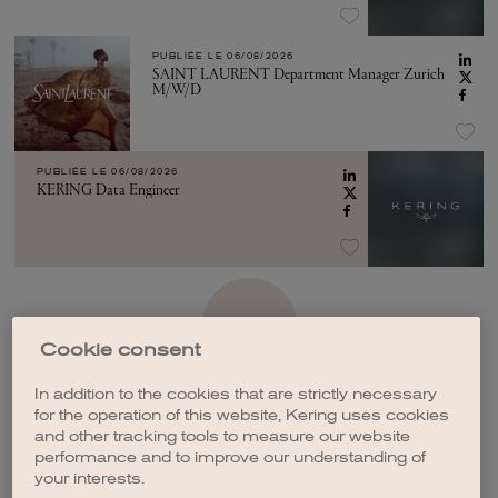
PUBLIÉE LE
06/08/2026
SAINT LAURENT Department Manager Zurich
M/W/D
PUBLIÉE LE
06/08/2026
KERING Data Engineer
VOIR PLUS
Cookie consent
In addition to the cookies that are strictly necessary
for the operation of this website, Kering uses cookies
and other tracking tools to measure our website
performance and to improve our understanding of
CRÉER UNE ALERTE
your interests.