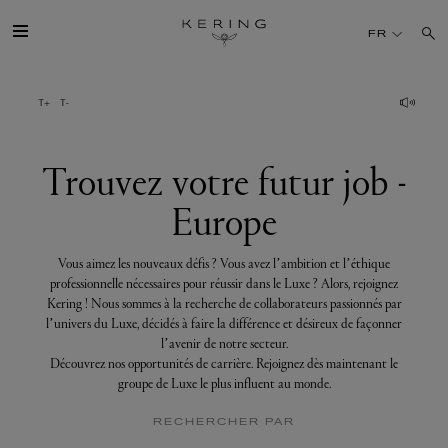
Trouvez
votre
FR
futur
job
-
Europe
GROUPE
MAISONS
Trouvez votre futur job -
Europe
TALENT
Vous aimez les nouveaux défis ? Vous avez l’ambition et l’éthique
DÉV. DURABLE
professionnelle nécessaires pour réussir dans le Luxe ? Alors, rejoignez
Kering ! Nous sommes à la recherche de collaborateurs passionnés par
l’univers du Luxe, décidés à faire la différence et désireux de façonner
FINANCE
l’avenir de notre secteur.
Découvrez nos opportunités de carrière. Rejoignez dès maintenant le
groupe de Luxe le plus influent au monde.
PRESSE
RECHERCHER PAR
REJOIGNEZ-NOUS