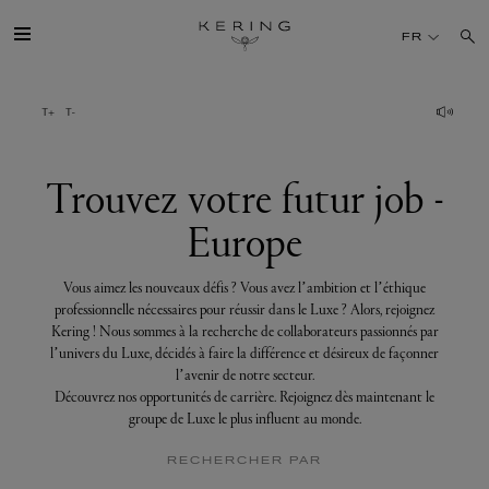
Trouvez
votre
FR
futur
job
-
Europe
GROUPE
MAISONS
Trouvez votre futur job -
Europe
TALENT
Vous aimez les nouveaux défis ? Vous avez l’ambition et l’éthique
DÉV. DURABLE
professionnelle nécessaires pour réussir dans le Luxe ? Alors, rejoignez
Kering ! Nous sommes à la recherche de collaborateurs passionnés par
l’univers du Luxe, décidés à faire la différence et désireux de façonner
FINANCE
l’avenir de notre secteur.
Découvrez nos opportunités de carrière. Rejoignez dès maintenant le
groupe de Luxe le plus influent au monde.
PRESSE
RECHERCHER PAR
REJOIGNEZ-NOUS