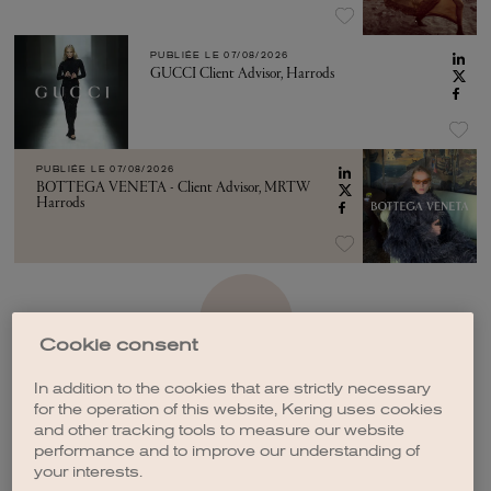
PUBLIÉE LE
07/08/2026
GUCCI Client Advisor, Harrods
PUBLIÉE LE
07/08/2026
BOTTEGA VENETA - Client Advisor, MRTW
Harrods
VOIR PLUS
Cookie consent
In addition to the cookies that are strictly necessary
for the operation of this website, Kering uses cookies
and other tracking tools to measure our website
performance and to improve our understanding of
CRÉER UNE ALERTE
your interests.