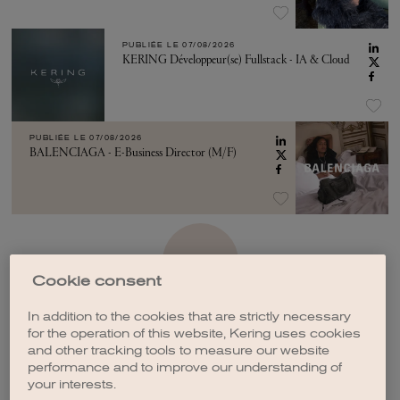
PUBLIÉE LE
07/08/2026
KERING Développeur(se) Fullstack - IA & Cloud
PUBLIÉE LE
07/08/2026
BALENCIAGA - E-Business Director (M/F)
VOIR PLUS
Cookie consent
In addition to the cookies that are strictly necessary
for the operation of this website, Kering uses cookies
and other tracking tools to measure our website
performance and to improve our understanding of
CRÉER UNE ALERTE
your interests.