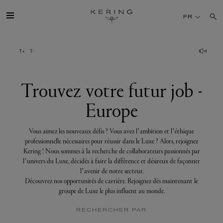
Trouvez
votre
FR
futur
job
-
Europe
GROUPE
MAISONS
Trouvez votre futur job -
Europe
TALENT
Vous aimez les nouveaux défis ? Vous avez l’ambition et l’éthique
DÉV. DURABLE
professionnelle nécessaires pour réussir dans le Luxe ? Alors, rejoignez
Kering ! Nous sommes à la recherche de collaborateurs passionnés par
l’univers du Luxe, décidés à faire la différence et désireux de façonner
FINANCE
l’avenir de notre secteur.
Découvrez nos opportunités de carrière. Rejoignez dès maintenant le
groupe de Luxe le plus influent au monde.
PRESSE
RECHERCHER PAR
REJOIGNEZ-NOUS