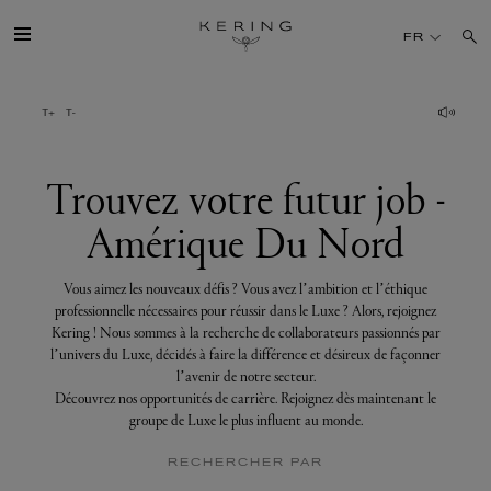
Trouvez
votre
FR
futur
job
-
Amérique
GROUPE
Du
Nord
MAISONS
Trouvez votre futur job -
Amérique Du Nord
TALENT
Vous aimez les nouveaux défis ? Vous avez l’ambition et l’éthique
DÉV. DURABLE
professionnelle nécessaires pour réussir dans le Luxe ? Alors, rejoignez
Kering ! Nous sommes à la recherche de collaborateurs passionnés par
l’univers du Luxe, décidés à faire la différence et désireux de façonner
FINANCE
l’avenir de notre secteur.
Découvrez nos opportunités de carrière. Rejoignez dès maintenant le
groupe de Luxe le plus influent au monde.
PRESSE
RECHERCHER PAR
REJOIGNEZ-NOUS