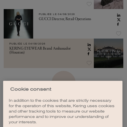
PUBLIÉE LE
04/08/2026
GUCCI Director, Retail Operations
PUBLIÉE LE
04/08/2026
KERING EYEWEAR Brand Ambassador
(Houston)
VOIR PLUS
Cookie consent
In addition to the cookies that are strictly necessary
for the operation of this website, Kering uses cookies
and other tracking tools to measure our website
performance and to improve our understanding of
CRÉER UNE ALERTE
your interests.