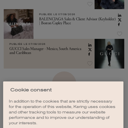
PUBLIÉE LE
07/08/2026
BALENCIAGA Sales & Client Advisor (Keyholder)
| Boston Copley Place
PUBLIÉE LE
07/08/2026
GUCCI Sales Manager - Mexico, South America
and Caribbean
VOIR PLUS
Cookie consent
In addition to the cookies that are strictly necessary
for the operation of this website, Kering uses cookies
and other tracking tools to measure our website
performance and to improve our understanding of
CRÉER UNE ALERTE
your interests.