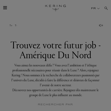
Trouvez
votre
FR
futur
job
-
Amérique
GROUPE
Du
Nord
MAISONS
Trouvez votre futur job -
Amérique Du Nord
TALENT
Vous aimez les nouveaux défis ? Vous avez l’ambition et l’éthique
DÉV. DURABLE
professionnelle nécessaires pour réussir dans le Luxe ? Alors, rejoignez
Kering ! Nous sommes à la recherche de collaborateurs passionnés par
l’univers du Luxe, décidés à faire la différence et désireux de façonner
FINANCE
l’avenir de notre secteur.
Découvrez nos opportunités de carrière. Rejoignez dès maintenant le
groupe de Luxe le plus influent au monde.
PRESSE
RECHERCHER PAR
REJOIGNEZ-NOUS