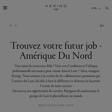
Trouvez
votre
FR
futur
job
-
Amérique
GROUPE
Du
Nord
MAISONS
Trouvez votre futur job -
Amérique Du Nord
TALENT
Vous aimez les nouveaux défis ? Vous avez l’ambition et l’éthique
DÉV. DURABLE
professionnelle nécessaires pour réussir dans le Luxe ? Alors, rejoignez
Kering ! Nous sommes à la recherche de collaborateurs passionnés par
l’univers du Luxe, décidés à faire la différence et désireux de façonner
FINANCE
l’avenir de notre secteur.
Découvrez nos opportunités de carrière. Rejoignez dès maintenant le
groupe de Luxe le plus influent au monde.
PRESSE
RECHERCHER PAR
REJOIGNEZ-NOUS