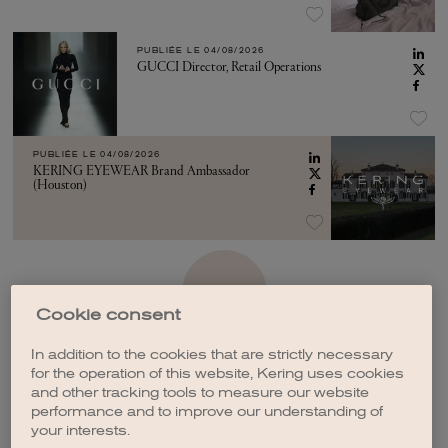
PUBLIÉE LE
04/08/2026
GUCCI Director, Retail Operations
PUBLIÉE LE
04/08/2026
KERING EYEWEAR Brand Ambassador
(Houston)
VOIR PLUS
Cookie consent
In addition to the cookies that are strictly necessary
for the operation of this website, Kering uses cookies
and other tracking tools to measure our website
performance and to improve our understanding of
CRÉER UNE ALERTE
your interests.