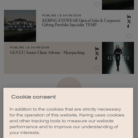
PUBLIÉE LE
04/08/2026
KERING EYEWEAR Optical Sales & Corporate
Gifting Portfolio Specialist TEMP
PUBLIÉE LE
04/08/2026
GUCCI | Senior Client Advisor - Meatpacking
VOIR PLUS
Cookie consent
In addition to the cookies that are strictly necessary
for the operation of this website, Kering uses cookies
and other tracking tools to measure our website
performance and to improve our understanding of
CRÉER UNE ALERTE
your interests.