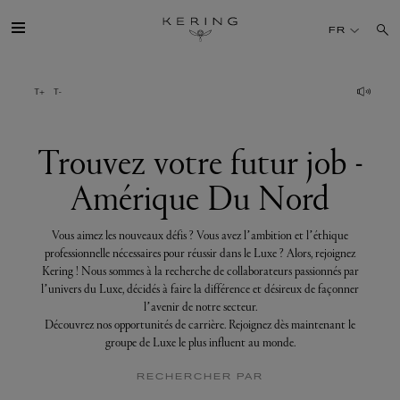
Trouvez
votre
FR
futur
job
-
Amérique
GROUPE
Du
Nord
MAISONS
Trouvez votre futur job -
Amérique Du Nord
TALENT
Vous aimez les nouveaux défis ? Vous avez l’ambition et l’éthique
DÉV. DURABLE
professionnelle nécessaires pour réussir dans le Luxe ? Alors, rejoignez
Kering ! Nous sommes à la recherche de collaborateurs passionnés par
l’univers du Luxe, décidés à faire la différence et désireux de façonner
FINANCE
l’avenir de notre secteur.
Découvrez nos opportunités de carrière. Rejoignez dès maintenant le
groupe de Luxe le plus influent au monde.
PRESSE
RECHERCHER PAR
REJOIGNEZ-NOUS