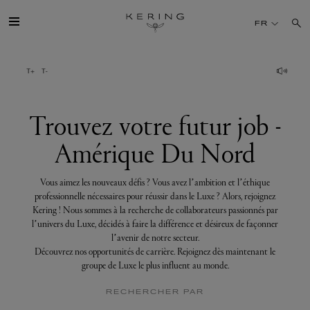
Trouvez
votre
FR
futur
job
-
Amérique
GROUPE
Du
Nord
MAISONS
Trouvez votre futur job -
Amérique Du Nord
TALENT
Vous aimez les nouveaux défis ? Vous avez l’ambition et l’éthique
DÉV. DURABLE
professionnelle nécessaires pour réussir dans le Luxe ? Alors, rejoignez
Kering ! Nous sommes à la recherche de collaborateurs passionnés par
l’univers du Luxe, décidés à faire la différence et désireux de façonner
FINANCE
l’avenir de notre secteur.
Découvrez nos opportunités de carrière. Rejoignez dès maintenant le
groupe de Luxe le plus influent au monde.
PRESSE
RECHERCHER PAR
REJOIGNEZ-NOUS