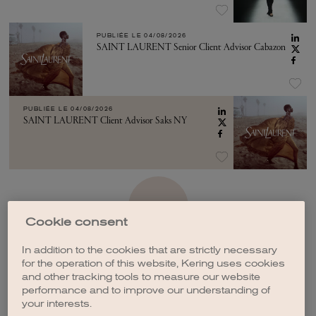
PUBLIÉE LE
04/08/2026
SAINT LAURENT Senior Client Advisor Cabazon
PUBLIÉE LE
04/08/2026
SAINT LAURENT Client Advisor Saks NY
VOIR PLUS
Cookie consent
In addition to the cookies that are strictly necessary
for the operation of this website, Kering uses cookies
and other tracking tools to measure our website
performance and to improve our understanding of
CRÉER UNE ALERTE
your interests.