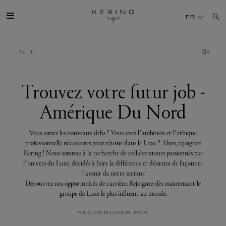
Trouvez
votre
FR
futur
job
-
Amérique
GROUPE
Du
Nord
MAISONS
Trouvez votre futur job -
Amérique Du Nord
TALENT
Vous aimez les nouveaux défis ? Vous avez l’ambition et l’éthique
DÉV. DURABLE
professionnelle nécessaires pour réussir dans le Luxe ? Alors, rejoignez
Kering ! Nous sommes à la recherche de collaborateurs passionnés par
l’univers du Luxe, décidés à faire la différence et désireux de façonner
FINANCE
l’avenir de notre secteur.
Découvrez nos opportunités de carrière. Rejoignez dès maintenant le
groupe de Luxe le plus influent au monde.
PRESSE
RECHERCHER PAR
REJOIGNEZ-NOUS