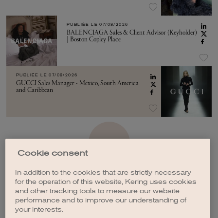
PUBLIÉE LE
07/08/2026
BALENCIAGA Sales & Client Advisor (Keyholder)
| Boston Copley Place
PUBLIÉE LE
07/08/2026
GUCCI Sales Manager - Mexico, South America
and Caribbean
VOIR PLUS
Cookie consent
In addition to the cookies that are strictly necessary
for the operation of this website, Kering uses cookies
and other tracking tools to measure our website
performance and to improve our understanding of
CRÉER UNE ALERTE
your interests.