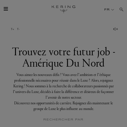
Trouvez
votre
FR
futur
job
-
Amérique
GROUPE
Du
Nord
MAISONS
Trouvez votre futur job -
Amérique Du Nord
TALENT
Vous aimez les nouveaux défis ? Vous avez l’ambition et l’éthique
DÉV. DURABLE
professionnelle nécessaires pour réussir dans le Luxe ? Alors, rejoignez
Kering ! Nous sommes à la recherche de collaborateurs passionnés par
l’univers du Luxe, décidés à faire la différence et désireux de façonner
FINANCE
l’avenir de notre secteur.
Découvrez nos opportunités de carrière. Rejoignez dès maintenant le
groupe de Luxe le plus influent au monde.
PRESSE
RECHERCHER PAR
REJOIGNEZ-NOUS