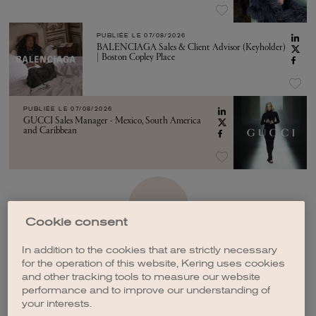
PUBLIÉE LE
07/08/2026
BALENCIAGA Sales & Client Advisor (Keyholder)
| Boston Copley Place
PUBLIÉE LE
07/08/2026
GUCCI Sales Manager - Mexico, South America
and Caribbean
VOIR PLUS
Cookie consent
In addition to the cookies that are strictly necessary
for the operation of this website, Kering uses cookies
and other tracking tools to measure our website
performance and to improve our understanding of
CRÉER UNE ALERTE
your interests.