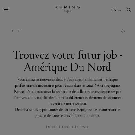
Trouvez
votre
FR
futur
job
-
Amérique
GROUPE
Du
Nord
MAISONS
Trouvez votre futur job -
Amérique Du Nord
TALENT
Vous aimez les nouveaux défis ? Vous avez l’ambition et l’éthique
DÉV. DURABLE
professionnelle nécessaires pour réussir dans le Luxe ? Alors, rejoignez
Kering ! Nous sommes à la recherche de collaborateurs passionnés par
l’univers du Luxe, décidés à faire la différence et désireux de façonner
FINANCE
l’avenir de notre secteur.
Découvrez nos opportunités de carrière. Rejoignez dès maintenant le
groupe de Luxe le plus influent au monde.
PRESSE
RECHERCHER PAR
REJOIGNEZ-NOUS