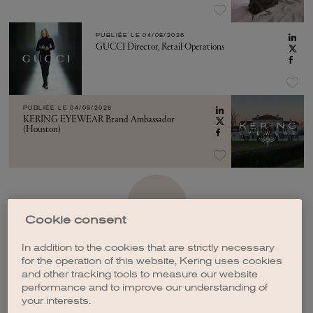
PUBLIÉE LE
04/08/2026
GUCCI Director, Retail Operations
PUBLIÉE LE
04/08/2026
KERING EYEWEAR Brand Ambassador
(Houston)
VOIR PLUS
Cookie consent
In addition to the cookies that are strictly necessary
for the operation of this website, Kering uses cookies
and other tracking tools to measure our website
performance and to improve our understanding of
CRÉER UNE ALERTE
your interests.