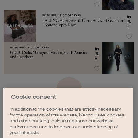
PUBLIÉE LE
07/08/2026
BALENCIAGA Sales & Client Advisor (Keyholder)
| Boston Copley Place
PUBLIÉE LE
07/08/2026
GUCCI Sales Manager - Mexico, South America
and Caribbean
VOIR PLUS
Cookie consent
In addition to the cookies that are strictly necessary
for the operation of this website, Kering uses cookies
and other tracking tools to measure our website
performance and to improve our understanding of
CRÉER UNE ALERTE
your interests.