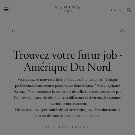
Trouvez
votre
FR
futur
job
-
Amérique
GROUPE
Du
Nord
MAISONS
Trouvez votre futur job -
Amérique Du Nord
TALENT
Vous aimez les nouveaux défis ? Vous avez l’ambition et l’éthique
DÉV. DURABLE
professionnelle nécessaires pour réussir dans le Luxe ? Alors, rejoignez
Kering ! Nous sommes à la recherche de collaborateurs passionnés par
l’univers du Luxe, décidés à faire la différence et désireux de façonner
FINANCE
l’avenir de notre secteur.
Découvrez nos opportunités de carrière. Rejoignez dès maintenant le
groupe de Luxe le plus influent au monde.
PRESSE
RECHERCHER PAR
REJOIGNEZ-NOUS