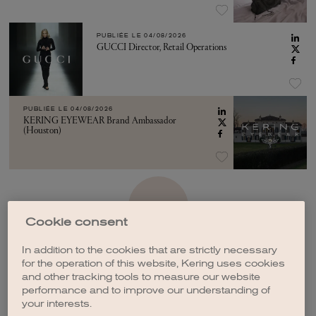
PUBLIÉE LE
04/08/2026
GUCCI Director, Retail Operations
PUBLIÉE LE
04/08/2026
KERING EYEWEAR Brand Ambassador
(Houston)
VOIR PLUS
Cookie consent
In addition to the cookies that are strictly necessary
for the operation of this website, Kering uses cookies
and other tracking tools to measure our website
performance and to improve our understanding of
CRÉER UNE ALERTE
your interests.