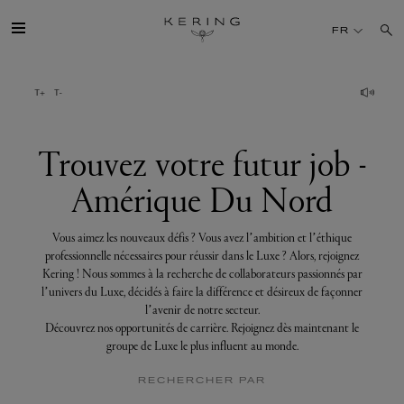
Trouvez
votre
FR
futur
job
-
Amérique
GROUPE
Du
Nord
MAISONS
Trouvez votre futur job -
Amérique Du Nord
TALENT
Vous aimez les nouveaux défis ? Vous avez l’ambition et l’éthique
DÉV. DURABLE
professionnelle nécessaires pour réussir dans le Luxe ? Alors, rejoignez
Kering ! Nous sommes à la recherche de collaborateurs passionnés par
l’univers du Luxe, décidés à faire la différence et désireux de façonner
FINANCE
l’avenir de notre secteur.
Découvrez nos opportunités de carrière. Rejoignez dès maintenant le
groupe de Luxe le plus influent au monde.
PRESSE
RECHERCHER PAR
REJOIGNEZ-NOUS