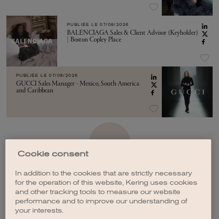
PUBLIÉE LE
07/08/2026
BALENCIAGA Sales & Client Advisor (Keyholder)
| Boston Copley Place
PUBLIÉE LE
07/08/2026
GUCCI Sales Manager - Mexico, South America
and Caribbean
VOIR PLUS
Cookie consent
In addition to the cookies that are strictly necessary
for the operation of this website, Kering uses cookies
and other tracking tools to measure our website
performance and to improve our understanding of
CRÉER UNE ALERTE
your interests.