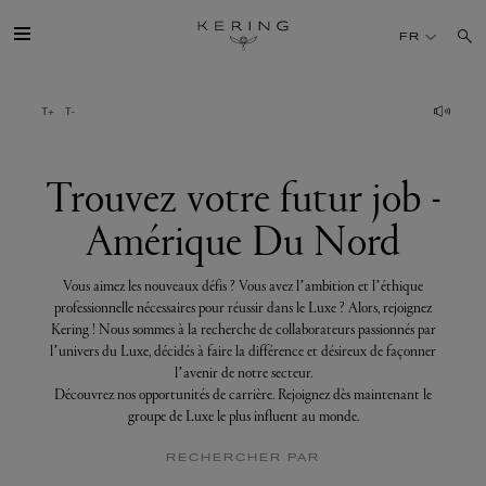
Trouvez
votre
FR
futur
job
-
Amérique
GROUPE
Du
Nord
MAISONS
Trouvez votre futur job -
Amérique Du Nord
TALENT
Vous aimez les nouveaux défis ? Vous avez l’ambition et l’éthique
DÉV. DURABLE
professionnelle nécessaires pour réussir dans le Luxe ? Alors, rejoignez
Kering ! Nous sommes à la recherche de collaborateurs passionnés par
l’univers du Luxe, décidés à faire la différence et désireux de façonner
FINANCE
l’avenir de notre secteur.
Découvrez nos opportunités de carrière. Rejoignez dès maintenant le
groupe de Luxe le plus influent au monde.
PRESSE
RECHERCHER PAR
REJOIGNEZ-NOUS