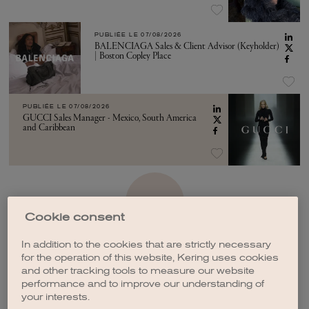
PUBLIÉE LE
07/08/2026
BALENCIAGA Sales & Client Advisor (Keyholder)
| Boston Copley Place
PUBLIÉE LE
07/08/2026
GUCCI Sales Manager - Mexico, South America
and Caribbean
VOIR PLUS
Cookie consent
In addition to the cookies that are strictly necessary
for the operation of this website, Kering uses cookies
and other tracking tools to measure our website
performance and to improve our understanding of
CRÉER UNE ALERTE
your interests.