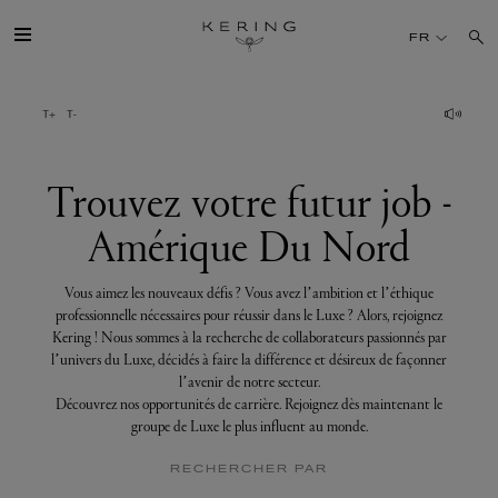
Trouvez
votre
FR
futur
job
-
Amérique
GROUPE
Du
Nord
MAISONS
Trouvez votre futur job -
Amérique Du Nord
TALENT
Vous aimez les nouveaux défis ? Vous avez l’ambition et l’éthique
DÉV. DURABLE
professionnelle nécessaires pour réussir dans le Luxe ? Alors, rejoignez
Kering ! Nous sommes à la recherche de collaborateurs passionnés par
l’univers du Luxe, décidés à faire la différence et désireux de façonner
FINANCE
l’avenir de notre secteur.
Découvrez nos opportunités de carrière. Rejoignez dès maintenant le
groupe de Luxe le plus influent au monde.
PRESSE
RECHERCHER PAR
REJOIGNEZ-NOUS