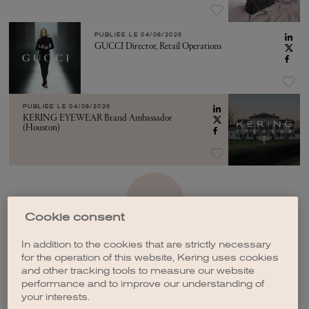
PUBLIÉE LE
04/08/2026
GUCCI Director, Retail Operations
PUBLIÉE LE
04/08/2026
KERING EYEWEAR Brand Ambassador
(Houston)
VOIR PLUS
Cookie consent
In addition to the cookies that are strictly necessary
for the operation of this website, Kering uses cookies
and other tracking tools to measure our website
performance and to improve our understanding of
CRÉER UNE ALERTE
your interests.