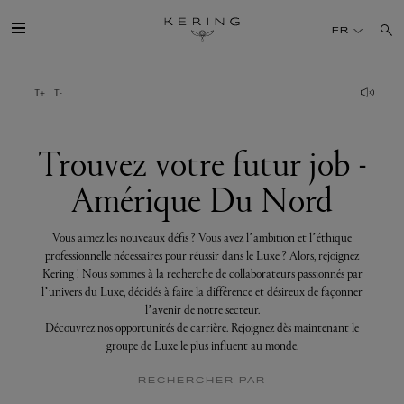
Trouvez
votre
FR
futur
job
-
Amérique
GROUPE
Du
Nord
MAISONS
Trouvez votre futur job -
Amérique Du Nord
TALENT
Vous aimez les nouveaux défis ? Vous avez l’ambition et l’éthique
DÉV. DURABLE
professionnelle nécessaires pour réussir dans le Luxe ? Alors, rejoignez
Kering ! Nous sommes à la recherche de collaborateurs passionnés par
l’univers du Luxe, décidés à faire la différence et désireux de façonner
FINANCE
l’avenir de notre secteur.
Découvrez nos opportunités de carrière. Rejoignez dès maintenant le
groupe de Luxe le plus influent au monde.
PRESSE
RECHERCHER PAR
REJOIGNEZ-NOUS