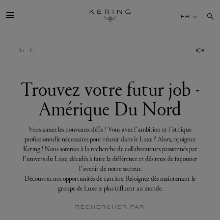
Trouvez
votre
FR
futur
job
-
Amérique
GROUPE
Du
Nord
MAISONS
Trouvez votre futur job -
Amérique Du Nord
TALENT
Vous aimez les nouveaux défis ? Vous avez l’ambition et l’éthique
DÉV. DURABLE
professionnelle nécessaires pour réussir dans le Luxe ? Alors, rejoignez
Kering ! Nous sommes à la recherche de collaborateurs passionnés par
l’univers du Luxe, décidés à faire la différence et désireux de façonner
FINANCE
l’avenir de notre secteur.
Découvrez nos opportunités de carrière. Rejoignez dès maintenant le
groupe de Luxe le plus influent au monde.
PRESSE
RECHERCHER PAR
REJOIGNEZ-NOUS