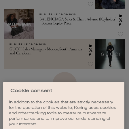
PUBLIÉE LE
07/08/2026
BALENCIAGA Sales & Client Advisor (Keyholder)
| Boston Copley Place
PUBLIÉE LE
07/08/2026
GUCCI Sales Manager - Mexico, South America
and Caribbean
VOIR PLUS
Cookie consent
In addition to the cookies that are strictly necessary
for the operation of this website, Kering uses cookies
and other tracking tools to measure our website
performance and to improve our understanding of
CRÉER UNE ALERTE
your interests.