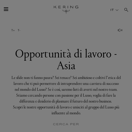
Opportunità
di
IT
lavoro
-
Asia
IL GRUPPO
MAISONS
Opportunità di lavoro -
Asia
TALENTI
Le sfide non ti fanno paura? Sei tenace? Sei ambizioso e coltivi l’etica del
SOSTENIBILITÀ
lavoro che ti può permettere di intraprendere una carriera di successo
nel mondo del Lusso? Se è così, saremo lieti di averti nel nostro team.
Stiamo cercando persone con passione per il Lusso, voglia di fare la
FINANCE
differenza e desiderio di plasmare il futuro del nostro business.
Scopri le nostre opportunità di lavoro e unisciti al gruppo del Lusso più
influente al mondo.
MEDIA
CERCA PER
UNISCITI A NOI