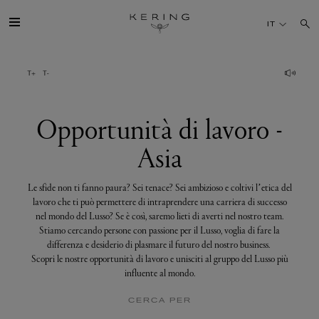
Opportunità
di
IT
lavoro
-
Asia
IL GRUPPO
MAISONS
Opportunità di lavoro -
Asia
TALENTI
Le sfide non ti fanno paura? Sei tenace? Sei ambizioso e coltivi l’etica del
SOSTENIBILITÀ
lavoro che ti può permettere di intraprendere una carriera di successo
nel mondo del Lusso? Se è così, saremo lieti di averti nel nostro team.
Stiamo cercando persone con passione per il Lusso, voglia di fare la
FINANCE
differenza e desiderio di plasmare il futuro del nostro business.
Scopri le nostre opportunità di lavoro e unisciti al gruppo del Lusso più
influente al mondo.
MEDIA
CERCA PER
UNISCITI A NOI