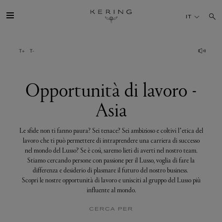
Opportunità
di
IT
lavoro
-
Asia
IL GRUPPO
MAISONS
Opportunità di lavoro -
Asia
TALENTI
Le sfide non ti fanno paura? Sei tenace? Sei ambizioso e coltivi l’etica del
SOSTENIBILITÀ
lavoro che ti può permettere di intraprendere una carriera di successo
nel mondo del Lusso? Se è così, saremo lieti di averti nel nostro team.
Stiamo cercando persone con passione per il Lusso, voglia di fare la
FINANCE
differenza e desiderio di plasmare il futuro del nostro business.
Scopri le nostre opportunità di lavoro e unisciti al gruppo del Lusso più
influente al mondo.
MEDIA
CERCA PER
UNISCITI A NOI