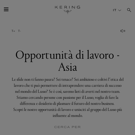
Opportunità
di
IT
lavoro
-
Asia
IL GRUPPO
MAISONS
Opportunità di lavoro -
Asia
TALENTI
Le sfide non ti fanno paura? Sei tenace? Sei ambizioso e coltivi l’etica del
SOSTENIBILITÀ
lavoro che ti può permettere di intraprendere una carriera di successo
nel mondo del Lusso? Se è così, saremo lieti di averti nel nostro team.
Stiamo cercando persone con passione per il Lusso, voglia di fare la
FINANCE
differenza e desiderio di plasmare il futuro del nostro business.
Scopri le nostre opportunità di lavoro e unisciti al gruppo del Lusso più
influente al mondo.
MEDIA
CERCA PER
UNISCITI A NOI