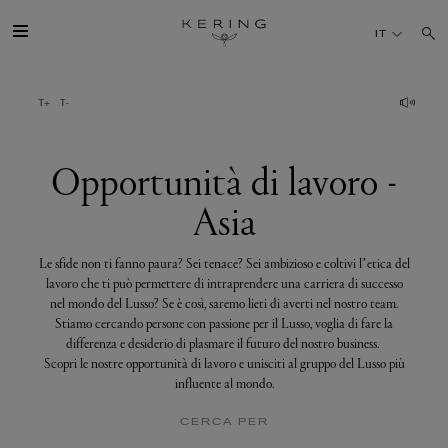
Opportunità
di
IT
lavoro
-
Asia
IL GRUPPO
MAISONS
Opportunità di lavoro -
Asia
TALENTI
Le sfide non ti fanno paura? Sei tenace? Sei ambizioso e coltivi l’etica del
SOSTENIBILITÀ
lavoro che ti può permettere di intraprendere una carriera di successo
nel mondo del Lusso? Se è così, saremo lieti di averti nel nostro team.
Stiamo cercando persone con passione per il Lusso, voglia di fare la
FINANCE
differenza e desiderio di plasmare il futuro del nostro business.
Scopri le nostre opportunità di lavoro e unisciti al gruppo del Lusso più
influente al mondo.
MEDIA
CERCA PER
UNISCITI A NOI