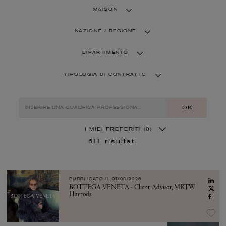
MAISON
NAZIONE / REGIONE
DIPARTIMENTO
TIPOLOGIA DI CONTRATTO
OK
I MIEI PREFERITI
(0)
611
risultati
PUBBLICATO IL
07/08/2026
BOTTEGA VENETA - Client Advisor, MRTW
Harrods