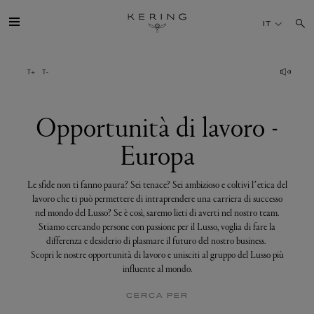
Opportunità
di
IT
lavoro
-
Europa
IL GRUPPO
MAISONS
Opportunità di lavoro -
Europa
TALENTI
Le sfide non ti fanno paura? Sei tenace? Sei ambizioso e coltivi l’etica del
SOSTENIBILITÀ
lavoro che ti può permettere di intraprendere una carriera di successo
nel mondo del Lusso? Se è così, saremo lieti di averti nel nostro team.
Stiamo cercando persone con passione per il Lusso, voglia di fare la
FINANCE
differenza e desiderio di plasmare il futuro del nostro business.
Scopri le nostre opportunità di lavoro e unisciti al gruppo del Lusso più
influente al mondo.
MEDIA
CERCA PER
UNISCITI A NOI