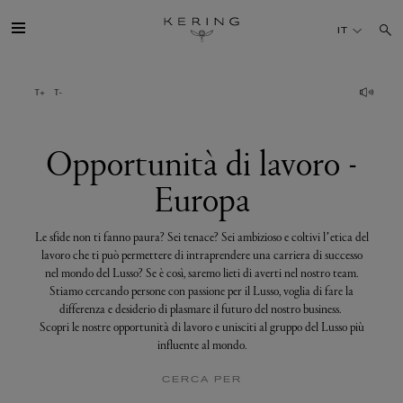
Opportunità
di
IT
lavoro
-
Europa
IL GRUPPO
MAISONS
Opportunità di lavoro -
Europa
TALENTI
Le sfide non ti fanno paura? Sei tenace? Sei ambizioso e coltivi l’etica del
SOSTENIBILITÀ
lavoro che ti può permettere di intraprendere una carriera di successo
nel mondo del Lusso? Se è così, saremo lieti di averti nel nostro team.
Stiamo cercando persone con passione per il Lusso, voglia di fare la
FINANCE
differenza e desiderio di plasmare il futuro del nostro business.
Scopri le nostre opportunità di lavoro e unisciti al gruppo del Lusso più
influente al mondo.
MEDIA
CERCA PER
UNISCITI A NOI