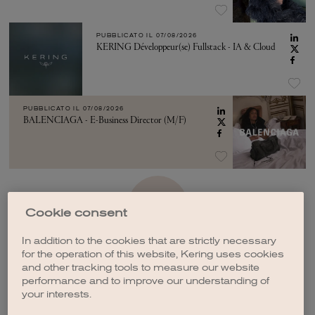
PUBBLICATO IL
07/08/2026
KERING Développeur(se) Fullstack - IA & Cloud
PUBBLICATO IL
07/08/2026
BALENCIAGA - E-Business Director (M/F)
VEDI ALTRO
Cookie consent
In addition to the cookies that are strictly necessary
for the operation of this website, Kering uses cookies
and other tracking tools to measure our website
performance and to improve our understanding of
your interests.
CREA UNA NOTIFICA