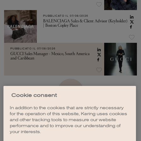
PUBBLICATO IL
07/08/2026
BALENCIAGA Sales & Client Advisor (Keyholder)
| Boston Copley Place
PUBBLICATO IL
07/08/2026
GUCCI Sales Manager - Mexico, South America
and Caribbean
VEDI ALTRO
Cookie consent
In addition to the cookies that are strictly necessary
for the operation of this website, Kering uses cookies
and other tracking tools to measure our website
performance and to improve our understanding of
your interests.
CREA UNA NOTIFICA