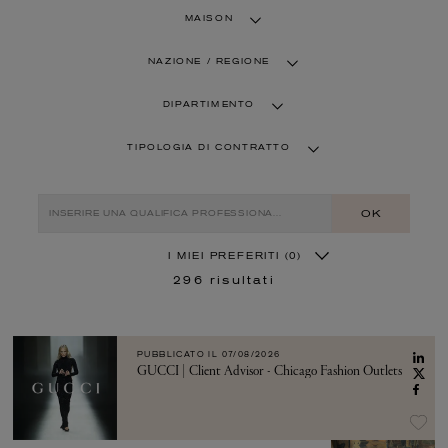
MAISON
NAZIONE / REGIONE
DIPARTIMENTO
TIPOLOGIA DI CONTRATTO
OK
I MIEI PREFERITI
(0)
296
risultati
PUBBLICATO IL
07/08/2026
GUCCI | Client Advisor - Chicago Fashion Outlets