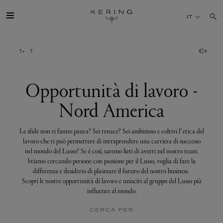
Opportunità
di
IT
lavoro
-
Nord
America
IL GRUPPO
MAISONS
Opportunità di lavoro -
Nord America
TALENTI
Le sfide non ti fanno paura? Sei tenace? Sei ambizioso e coltivi l’etica del
SOSTENIBILITÀ
lavoro che ti può permettere di intraprendere una carriera di successo
nel mondo del Lusso? Se è così, saremo lieti di averti nel nostro team.
Stiamo cercando persone con passione per il Lusso, voglia di fare la
FINANCE
differenza e desiderio di plasmare il futuro del nostro business.
Scopri le nostre opportunità di lavoro e unisciti al gruppo del Lusso più
influente al mondo.
MEDIA
CERCA PER
UNISCITI A NOI