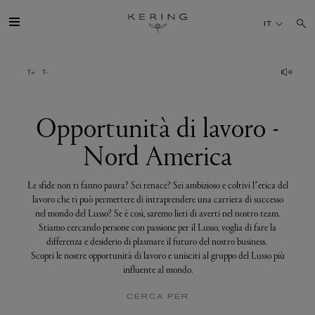
Opportunità
di
IT
lavoro
-
Nord
America
IL GRUPPO
MAISONS
Opportunità di lavoro -
Nord America
TALENTI
Le sfide non ti fanno paura? Sei tenace? Sei ambizioso e coltivi l’etica del
SOSTENIBILITÀ
lavoro che ti può permettere di intraprendere una carriera di successo
nel mondo del Lusso? Se è così, saremo lieti di averti nel nostro team.
Stiamo cercando persone con passione per il Lusso, voglia di fare la
FINANCE
differenza e desiderio di plasmare il futuro del nostro business.
Scopri le nostre opportunità di lavoro e unisciti al gruppo del Lusso più
influente al mondo.
MEDIA
CERCA PER
UNISCITI A NOI