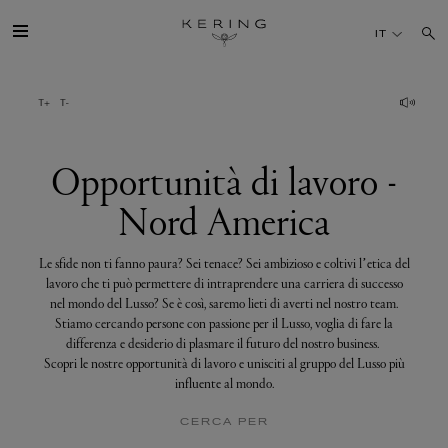
Opportunità
di
IT
lavoro
-
Nord
America
IL GRUPPO
MAISONS
Opportunità di lavoro -
Nord America
TALENTI
Le sfide non ti fanno paura? Sei tenace? Sei ambizioso e coltivi l’etica del
SOSTENIBILITÀ
lavoro che ti può permettere di intraprendere una carriera di successo
nel mondo del Lusso? Se è così, saremo lieti di averti nel nostro team.
Stiamo cercando persone con passione per il Lusso, voglia di fare la
FINANCE
differenza e desiderio di plasmare il futuro del nostro business.
Scopri le nostre opportunità di lavoro e unisciti al gruppo del Lusso più
influente al mondo.
MEDIA
CERCA PER
UNISCITI A NOI