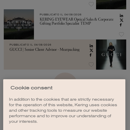
PUBBLICATO IL
04/08/2026
KERING EYEWEAR Optical Sales & Corporate
Gifting Portfolio Specialist TEMP
PUBBLICATO IL
04/08/2026
GUCCI | Senior Client Advisor - Meatpacking
VEDI ALTRO
Cookie consent
In addition to the cookies that are strictly necessary
for the operation of this website, Kering uses cookies
and other tracking tools to measure our website
performance and to improve our understanding of
your interests.
CREA UNA NOTIFICA