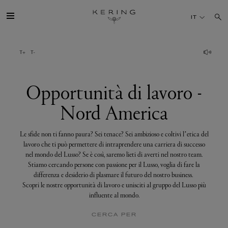
Opportunità
di
IT
lavoro
-
Nord
America
IL GRUPPO
MAISONS
Opportunità di lavoro -
Nord America
TALENTI
Le sfide non ti fanno paura? Sei tenace? Sei ambizioso e coltivi l’etica del
SOSTENIBILITÀ
lavoro che ti può permettere di intraprendere una carriera di successo
nel mondo del Lusso? Se è così, saremo lieti di averti nel nostro team.
Stiamo cercando persone con passione per il Lusso, voglia di fare la
FINANCE
differenza e desiderio di plasmare il futuro del nostro business.
Scopri le nostre opportunità di lavoro e unisciti al gruppo del Lusso più
influente al mondo.
MEDIA
CERCA PER
UNISCITI A NOI