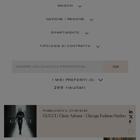
MAISON
NAZIONE / REGIONE
DIPARTIMENTO
TIPOLOGIA DI CONTRATTO
OK
I MIEI PREFERITI
(0)
296
risultati
PUBBLICATO IL
07/08/2026
GUCCI | Client Advisor - Chicago Fashion Outlets