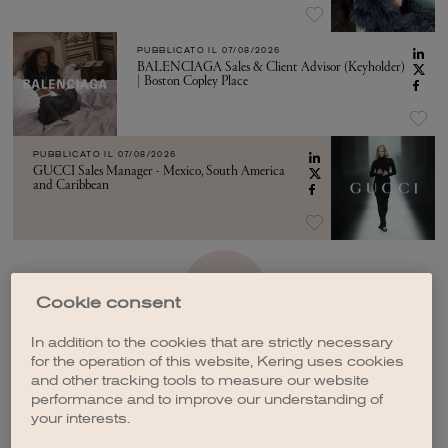
PUBBLICATO IL
07/08/2026
BALENCIAGA Sales & Client Advisor (Keyholder)
| Boston Copley Place
PUBBLICATO IL
07/08/2026
GUCCI Sales Manager - Mexico, South America
and Caribbean
VEDI ALTRO
Cookie consent
In addition to the cookies that are strictly necessary
for the operation of this website, Kering uses cookies
and other tracking tools to measure our website
performance and to improve our understanding of
your interests.
CREA UNA NOTIFICA