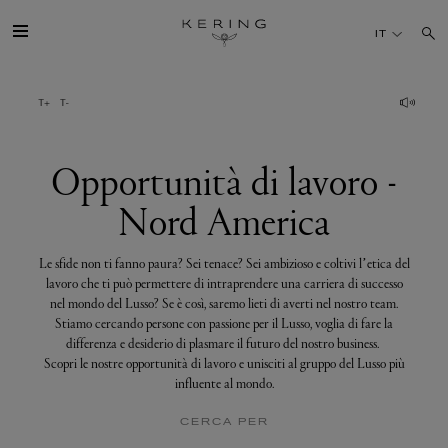
Opportunità
di
IT
lavoro
-
Nord
America
IL GRUPPO
MAISONS
Opportunità di lavoro -
Nord America
TALENTI
Le sfide non ti fanno paura? Sei tenace? Sei ambizioso e coltivi l’etica del
SOSTENIBILITÀ
lavoro che ti può permettere di intraprendere una carriera di successo
nel mondo del Lusso? Se è così, saremo lieti di averti nel nostro team.
Stiamo cercando persone con passione per il Lusso, voglia di fare la
FINANCE
differenza e desiderio di plasmare il futuro del nostro business.
Scopri le nostre opportunità di lavoro e unisciti al gruppo del Lusso più
influente al mondo.
MEDIA
CERCA PER
UNISCITI A NOI