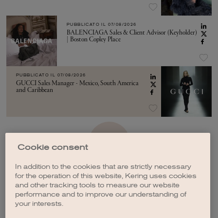
PUBBLICATO IL
07/08/2026
BALENCIAGA Sales & Client Advisor (Keyholder)
| Boston Copley Place
PUBBLICATO IL
07/08/2026
GUCCI Sales Manager - Mexico, South America
and Caribbean
VEDI ALTRO
Cookie consent
In addition to the cookies that are strictly necessary
for the operation of this website, Kering uses cookies
and other tracking tools to measure our website
performance and to improve our understanding of
your interests.
CREA UNA NOTIFICA