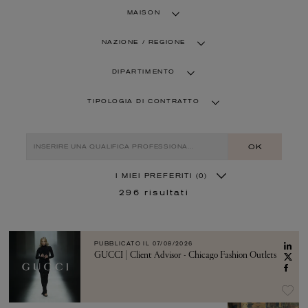
MAISON
NAZIONE / REGIONE
DIPARTIMENTO
TIPOLOGIA DI CONTRATTO
OK
I MIEI PREFERITI
(0)
296
risultati
PUBBLICATO IL
07/08/2026
GUCCI | Client Advisor - Chicago Fashion Outlets