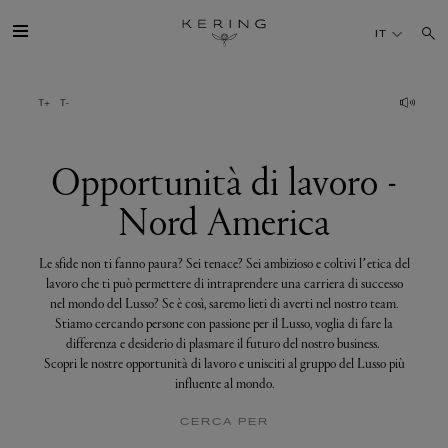
Opportunità
di
IT
lavoro
-
Nord
America
IL GRUPPO
MAISONS
Opportunità di lavoro -
Nord America
TALENTI
Le sfide non ti fanno paura? Sei tenace? Sei ambizioso e coltivi l’etica del
SOSTENIBILITÀ
lavoro che ti può permettere di intraprendere una carriera di successo
nel mondo del Lusso? Se è così, saremo lieti di averti nel nostro team.
Stiamo cercando persone con passione per il Lusso, voglia di fare la
FINANCE
differenza e desiderio di plasmare il futuro del nostro business.
Scopri le nostre opportunità di lavoro e unisciti al gruppo del Lusso più
influente al mondo.
MEDIA
CERCA PER
UNISCITI A NOI