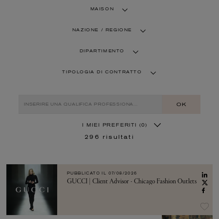
MAISON
NAZIONE / REGIONE
DIPARTIMENTO
TIPOLOGIA DI CONTRATTO
OK
I MIEI PREFERITI
(0)
296
risultati
PUBBLICATO IL
07/08/2026
GUCCI | Client Advisor - Chicago Fashion Outlets