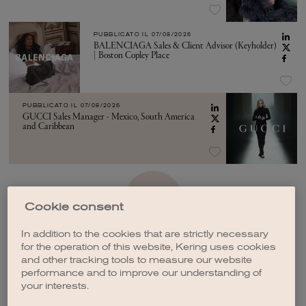
PUBBLICATO IL
07/08/2026
BALENCIAGA Sales & Client Advisor (Keyholder)
| Boston Copley Place
PUBBLICATO IL
07/08/2026
GUCCI Sales Manager - Mexico, South America
and Caribbean
VEDI ALTRO
Cookie consent
In addition to the cookies that are strictly necessary
for the operation of this website, Kering uses cookies
and other tracking tools to measure our website
performance and to improve our understanding of
your interests.
CREA UNA NOTIFICA