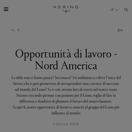
Opportunità
di
IT
lavoro
-
Nord
America
IL GRUPPO
MAISONS
Opportunità di lavoro -
Nord America
TALENTI
Le sfide non ti fanno paura? Sei tenace? Sei ambizioso e coltivi l’etica del
SOSTENIBILITÀ
lavoro che ti può permettere di intraprendere una carriera di successo
nel mondo del Lusso? Se è così, saremo lieti di averti nel nostro team.
Stiamo cercando persone con passione per il Lusso, voglia di fare la
FINANCE
differenza e desiderio di plasmare il futuro del nostro business.
Scopri le nostre opportunità di lavoro e unisciti al gruppo del Lusso più
influente al mondo.
MEDIA
CERCA PER
UNISCITI A NOI