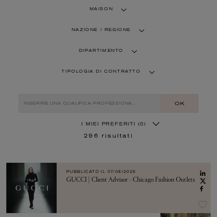
MAISON
NAZIONE / REGIONE
DIPARTIMENTO
TIPOLOGIA DI CONTRATTO
OK
I MIEI PREFERITI
(0)
296
risultati
PUBBLICATO IL
07/08/2026
GUCCI | Client Advisor - Chicago Fashion Outlets