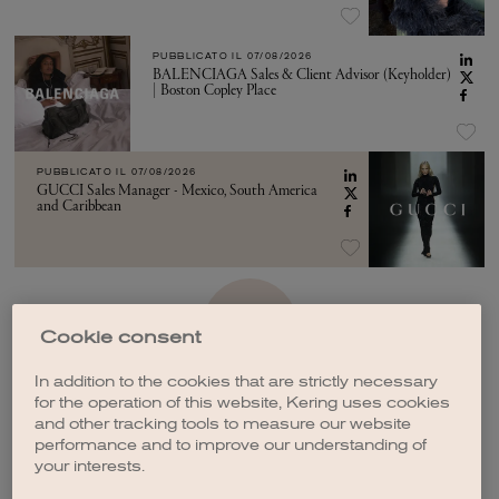
PUBBLICATO IL
07/08/2026
BALENCIAGA Sales & Client Advisor (Keyholder)
| Boston Copley Place
PUBBLICATO IL
07/08/2026
GUCCI Sales Manager - Mexico, South America
and Caribbean
VEDI ALTRO
Cookie consent
In addition to the cookies that are strictly necessary
for the operation of this website, Kering uses cookies
and other tracking tools to measure our website
performance and to improve our understanding of
your interests.
CREA UNA NOTIFICA