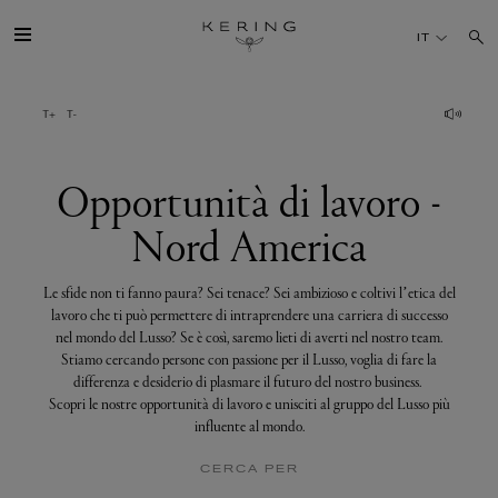
Opportunità
di
IT
lavoro
-
Nord
America
IL GRUPPO
MAISONS
Opportunità di lavoro -
Nord America
TALENTI
Le sfide non ti fanno paura? Sei tenace? Sei ambizioso e coltivi l’etica del
SOSTENIBILITÀ
lavoro che ti può permettere di intraprendere una carriera di successo
nel mondo del Lusso? Se è così, saremo lieti di averti nel nostro team.
Stiamo cercando persone con passione per il Lusso, voglia di fare la
FINANCE
differenza e desiderio di plasmare il futuro del nostro business.
Scopri le nostre opportunità di lavoro e unisciti al gruppo del Lusso più
influente al mondo.
MEDIA
CERCA PER
UNISCITI A NOI