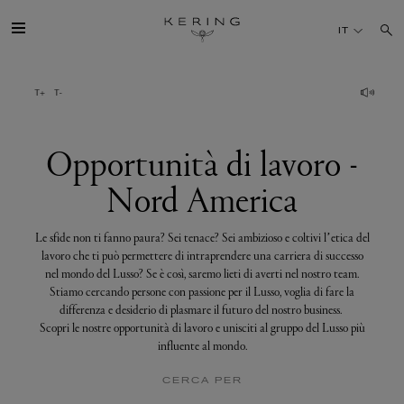
Opportunità
di
IT
lavoro
-
Nord
America
IL GRUPPO
MAISONS
Opportunità di lavoro -
Nord America
TALENTI
Le sfide non ti fanno paura? Sei tenace? Sei ambizioso e coltivi l’etica del
SOSTENIBILITÀ
lavoro che ti può permettere di intraprendere una carriera di successo
nel mondo del Lusso? Se è così, saremo lieti di averti nel nostro team.
Stiamo cercando persone con passione per il Lusso, voglia di fare la
FINANCE
differenza e desiderio di plasmare il futuro del nostro business.
Scopri le nostre opportunità di lavoro e unisciti al gruppo del Lusso più
influente al mondo.
MEDIA
CERCA PER
UNISCITI A NOI