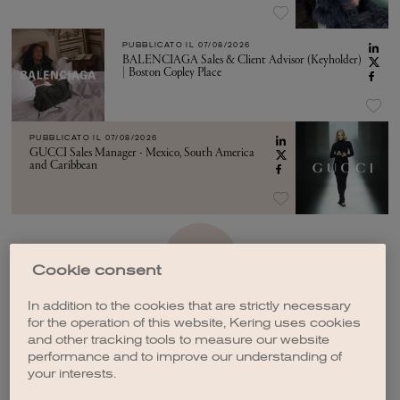
PUBBLICATO IL
07/08/2026
BALENCIAGA Sales & Client Advisor (Keyholder)
| Boston Copley Place
PUBBLICATO IL
07/08/2026
GUCCI Sales Manager - Mexico, South America
and Caribbean
VEDI ALTRO
Cookie consent
In addition to the cookies that are strictly necessary
for the operation of this website, Kering uses cookies
and other tracking tools to measure our website
performance and to improve our understanding of
your interests.
CREA UNA NOTIFICA