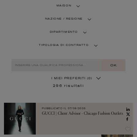
MAISON
NAZIONE / REGIONE
DIPARTIMENTO
TIPOLOGIA DI CONTRATTO
OK
I MIEI PREFERITI
(0)
296
risultati
PUBBLICATO IL
07/08/2026
GUCCI | Client Advisor - Chicago Fashion Outlets