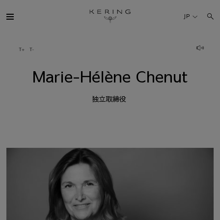
Marie-
Hélène
JP
Chenut
ケリング・グループ
Marie-Hélène Chenut
ブランド
独立取締役
人材
サステナビリティ
FINANCE
プレスルーム
採用情報