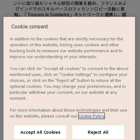
ントに取り組むシャネル財団の理事を務め、フランスおよ
びインドでのスキルベースのフィランソロピー活動に貢
献。「Tissons la Solidarité」ネットワークと連携し、認
証トレーニングプログラムの開発にも参画しました。
これらの功績が評価され、同時期にレジオン・ドヌール勲
Cookie consent
章シュヴァリエを受章しています。
2017年には、オートクチュールおよびプレタポルテのアト
In addition to the cookies that are strictly necessary for the
リエ、ならびにサヴォアフェールの継承を統括するディレ
operation of this website, Kering uses cookies and other
クターに就任し、2025年末まで同職を務めました。
tracking tools to measure our website performance and to
モンペリエ大学にて薬学博士号を取得。ESSECビジネスス
improve our understanding of your interests.
クールにて経営およびマーケティングの修士号を取得。
You can click on "Accept all cookies" to consent to the above
mentioned uses, click on "Cookie Settings" to configure your
choices, or click on the "Reject all" button to refuse all the
optional cookies. You may change your preferences, and in
particular withdraw your consent, on our website at any
moment.
EN
FR
IT
CN
JP
For more information about these technologies and their use
on this website, please consult our
Cookie Policy
.
サイトマップ
お問い合わせ
Accept All Cookies
Reject All
リーガル
クレジット
個人情報保護方針