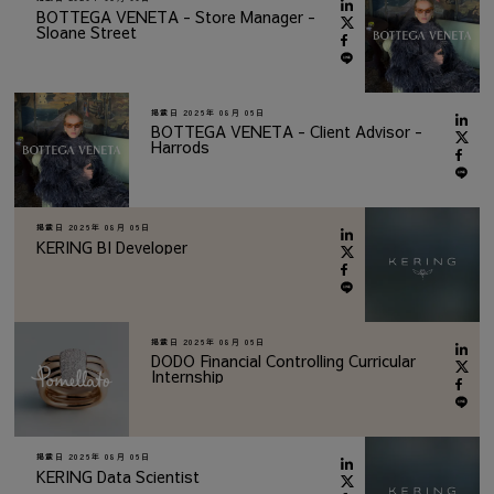
BOTTEGA VENETA - Store Manager -
Sloane Street
掲載日
2026年 08月 06日
BOTTEGA VENETA - Client Advisor -
Harrods
掲載日
2026年 08月 06日
KERING BI Developer
掲載日
2026年 08月 06日
DODO Financial Controlling Curricular
Internship
掲載日
2026年 08月 06日
KERING Data Scientist