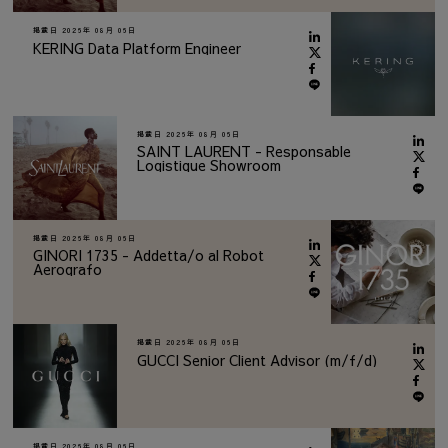
掲載日
2026年 08月 06日
KERING Data Platform Engineer
掲載日
2026年 08月 06日
SAINT LAURENT - Responsable
Logistique Showroom
掲載日
2026年 08月 06日
GINORI 1735 - Addetta/o al Robot
Aerografo
掲載日
2026年 08月 06日
GUCCI Senior Client Advisor (m/f/d)
掲載日
2026年 08月 06日