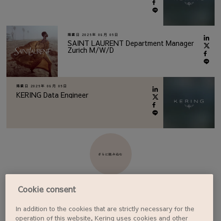
掲載日
2026年 08月 06日
SAINT LAURENT Department Manager
Zurich M/W/D
掲載日
2026年 08月 06日
KERING Data Engineer
さらに読み込む
Cookie consent
In addition to the cookies that are strictly necessary for the
ジョブアラートを設定する
operation of this website, Kering uses cookies and other