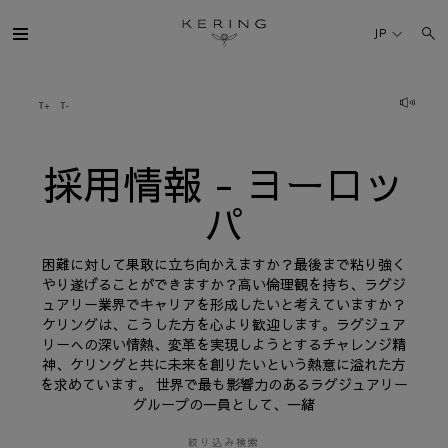
採
用
JP
情
報
-
ヨ
ケリング・グループ
ー
ロ
ッ
パ
ブランド
採用情報 - ヨーロッ
パ
人材
困難に対して果敢に立ち向かえますか？最後まで粘り強く
サステナビリティ
やり遂げることができますか？高い倫理観を持ち、ラグジ
ュアリー業界でキャリアを形成したいと考えていますか？
ケリングは、こうした方を心より歓迎します。ラグジュア
FINANCE
リーへの深い情熱、変革を実現しようとするチャレンジ精
神、ケリングと共に未来を創りたいという熱意に溢れた方
を求めています。 世界で最も影響力のあるラグジュアリー
プレスルーム
グループの一員として、一緒
採用情報
絞り込み検索