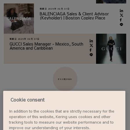
掲載日
2026年 08月 07日
BALENCIAGA Sales & Client Advisor
(Keyholder) | Boston Copley Place
掲載日
2026年 08月 07日
GUCCI Sales Manager - Mexico, South
America and Caribbean
さらに読み込む
Cookie consent
In addition to the cookies that are strictly necessary for the
ジョブアラートを設定する
operation of this website, Kering uses cookies and other
tracking tools to measure our website performance and to
improve our understanding of your interests.