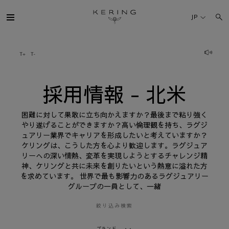
採
用
JP
情
報
-
北
ケリング・グループ
米
ブランド
採用情報 - 北米
人材
困難に対して果敢に立ち向かえますか？最後まで粘り強く
やり遂げることができますか？高い倫理観を持ち、ラグジ
ュアリー業界でキャリアを形成したいと考えていますか？
サステナビリティ
ケリングは、こうした方を心より歓迎します。ラグジュア
リーへの深い情熱、変革を実現しようとするチャレンジ精
神、ケリングと共に未来を創りたいという熱意に溢れた方
FINANCE
を求めています。 世界で最も影響力のあるラグジュアリー
グループの一員として、一緒
プレスルーム
絞り込み検索
採用情報
ブランド