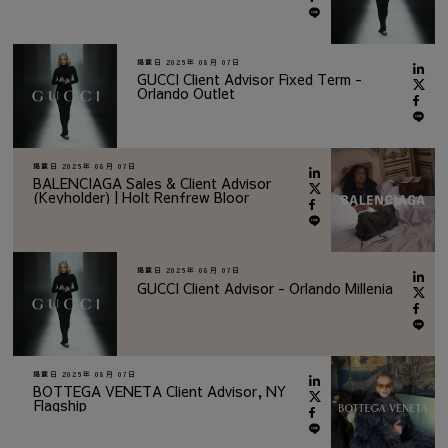
掲載日
2026年 08月 07日
GUCCI Client Advisor Fixed Term -
Orlando Outlet
掲載日
2026年 08月 07日
BALENCIAGA Sales & Client Advisor
(Keyholder) | Holt Renfrew Bloor
掲載日
2026年 08月 07日
GUCCI Client Advisor - Orlando Millenia
掲載日
2026年 08月 07日
BOTTEGA VENETA Client Advisor, NY
Flagship