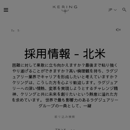
採
用
JP
情
報
-
北
ケリング・グループ
米
ブランド
採用情報 - 北米
人材
困難に対して果敢に立ち向かえますか？最後まで粘り強く
やり遂げることができますか？高い倫理観を持ち、ラグジ
ュアリー業界でキャリアを形成したいと考えていますか？
サステナビリティ
ケリングは、こうした方を心より歓迎します。ラグジュア
リーへの深い情熱、変革を実現しようとするチャレンジ精
神、ケリングと共に未来を創りたいという熱意に溢れた方
FINANCE
を求めています。 世界で最も影響力のあるラグジュアリー
グループの一員として、一緒
プレスルーム
絞り込み検索
採用情報
ブランド