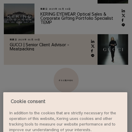
掲載日
2026年 08月 04日
KERING EYEWEAR Optical Sales &
Corporate Gifting Portfolio Specialist
TEMP
掲載日
2026年 08月 04日
GUCCI | Senior Client Advisor -
Meatpacking
さらに読み込む
Cookie consent
In addition to the cookies that are strictly necessary for the
ジョブアラートを設定する
operation of this website, Kering uses cookies and other
tracking tools to measure our website performance and to
improve our understanding of your interests.