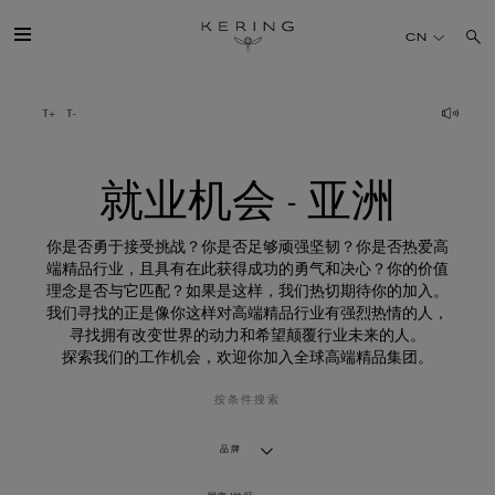
就
业
CN
机
会
-
亚
开云简介
洲
旗下品牌
就业机会 - 亚洲
人才
你是否勇于接受挑战？你是否足够顽强坚韧？你是否热爱高
端精品行业，且具有在此获得成功的勇气和决心？你的价值
理念是否与它匹配？如果是这样，我们热切期待你的加入。
可持续发展
我们寻找的正是像你这样对高端精品行业有强烈热情的人，
寻找拥有改变世界的动力和希望颠覆行业未来的人。
探索我们的工作机会，欢迎你加入全球高端精品集团。
FINANCE
按条件搜索
媒体
品牌
加入我们