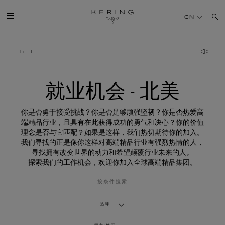
就
业
CN
机
会
-
北
开云简介
美
旗下品牌
就业机会 - 北美
人才
你是否勇于接受挑战？你是否足够顽强坚韧？你是否热爱高
端精品行业，且具有在此获得成功的勇气和决心？你的价值
理念是否与它匹配？如果是这样，我们热切期待你的加入。
可持续发展
我们寻找的正是像你这样对高端精品行业有强烈热情的人，
寻找拥有改变世界的动力和希望颠覆行业未来的人。
探索我们的工作机会，欢迎你加入全球高端精品集团。
FINANCE
按条件搜索
媒体
品牌
加入我们