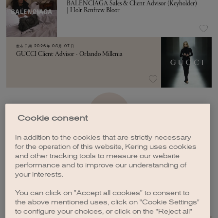
BALENCIAGA Sales & Client Advisor (Keyholder)
| Holt Renfrew Bloor
发布日期
2026年 08月 07日
GUCCI Client Advisor - Orlando Millenia
加载更多
Cookie consent
In addition to the cookies that are strictly necessary
for the operation of this website, Kering uses cookies
and other tracking tools to measure our website
performance and to improve our understanding of
your interests.
创建职位订阅
You can click on "Accept all cookies" to consent to
the above mentioned uses, click on "Cookie Settings"
to configure your choices, or click on the "Reject all"