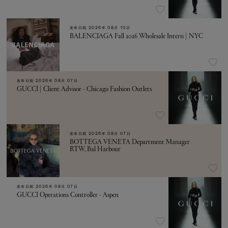
发布日期
2026年 08月 10日
BALENCIAGA Fall 2026 Wholesale Intern | NYC
发布日期
2026年 08月 07日
GUCCI | Client Advisor - Chicago Fashion Outlets
发布日期
2026年 08月 07日
BOTTEGA VENETA Department Manager
RTW, Bal Harbour
发布日期
2026年 08月 07日
GUCCI Operations Controller - Aspen