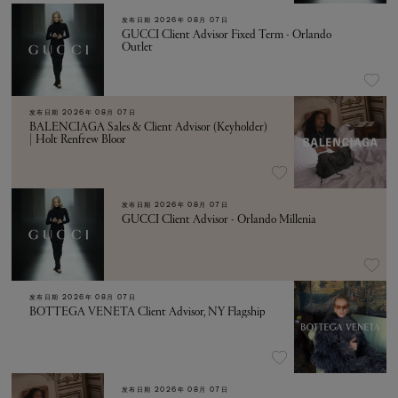
发布日期
2026年 08月 07日
GUCCI Client Advisor Fixed Term - Orlando
Outlet
发布日期
2026年 08月 07日
BALENCIAGA Sales & Client Advisor (Keyholder)
| Holt Renfrew Bloor
发布日期
2026年 08月 07日
GUCCI Client Advisor - Orlando Millenia
发布日期
2026年 08月 07日
BOTTEGA VENETA Client Advisor, NY Flagship
发布日期
2026年 08月 07日