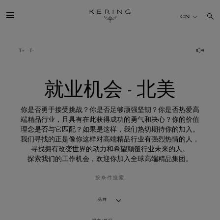
就
业
CN
机
会
-
北
开云简介
美
旗下品牌
就业机会 - 北美
人才
你是否勇于接受挑战？你是否足够顽强坚韧？你是否热爱高
端精品行业，且具有在此获得成功的勇气和决心？你的价值
理念是否与它匹配？如果是这样，我们热切期待你的加入。
可持续发展
我们寻找的正是像你这样对高端精品行业有强烈热情的人，
寻找拥有改变世界的动力和希望颠覆行业未来的人。
探索我们的工作机会，欢迎你加入全球高端精品集团。
FINANCE
按条件搜索
媒体
品牌
加入我们