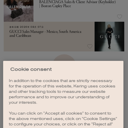
BALENCIAGA Sales & Client Advisor (Keyholder)
| Boston Copley Place
发布日期
2026年 08月 07日
GUCCI Sales Manager - Mexico, South America
and Caribbean
加载更多
Cookie consent
In addition to the cookies that are strictly necessary
for the operation of this website, Kering uses cookies
and other tracking tools to measure our website
performance and to improve our understanding of
your interests.
创建职位订阅
You can click on "Accept all cookies" to consent to
the above mentioned uses, click on "Cookie Settings"
to configure your choices, or click on the "Reject all"