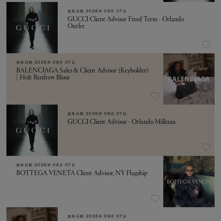
发布日期
2026年 08月 07日
GUCCI Client Advisor Fixed Term - Orlando
Outlet
发布日期
2026年 08月 07日
BALENCIAGA Sales & Client Advisor (Keyholder)
| Holt Renfrew Bloor
发布日期
2026年 08月 07日
GUCCI Client Advisor - Orlando Millenia
发布日期
2026年 08月 07日
BOTTEGA VENETA Client Advisor, NY Flagship
发布日期
2026年 08月 07日