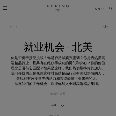
就
业
CN
机
会
-
北
开云简介
美
旗下品牌
就业机会 - 北美
人才
你是否勇于接受挑战？你是否足够顽强坚韧？你是否热爱高
端精品行业，且具有在此获得成功的勇气和决心？你的价值
理念是否与它匹配？如果是这样，我们热切期待你的加入。
可持续发展
我们寻找的正是像你这样对高端精品行业有强烈热情的人，
寻找拥有改变世界的动力和希望颠覆行业未来的人。
探索我们的工作机会，欢迎你加入全球高端精品集团。
FINANCE
按条件搜索
媒体
品牌
加入我们