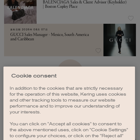
BALENCIAGA Sales & Client Advisor (Keyholder)
| Boston Copley Place
发布日期
2026年 08月 07日
GUCCI Sales Manager - Mexico, South America
and Caribbean
加载更多
Cookie consent
In addition to the cookies that are strictly necessary
for the operation of this website, Kering uses cookies
and other tracking tools to measure our website
performance and to improve our understanding of
your interests.
创建职位订阅
You can click on "Accept all cookies" to consent to
the above mentioned uses, click on "Cookie Settings"
to configure your choices, or click on the "Reject all"