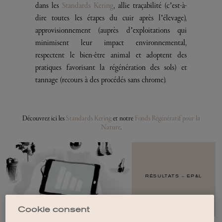
dans les
Standards Kering
, allie traçabilité (c’est-à-
dire toutes les étapes du cuir après l’élevage),
approvisionnement (auprès d’exploitations qui
minimisent leur impact environnemental,
respectent le bien-être animal et adoptent des
pratiques favorisant la régénération des sols) et
tannage (recours à des procédés sans chrome).
Découvrez ici les
Standards Kering
et notre
Fonds Régénératif pour la
Nature
.
RÉSULTATS – EP&L
Cookie consent