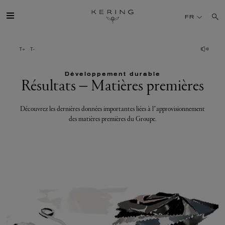
Résultats
FR
–
Matières
GROUPE
premières
Développement durable
MAISONS
Résultats – Matières premières
TALENT
Découvrez les dernières données importantes liées à l’approvisionnement
des matières premières du Groupe.
DÉV. DURABLE
FINANCE
PRESSE
REJOIGNEZ-NOUS