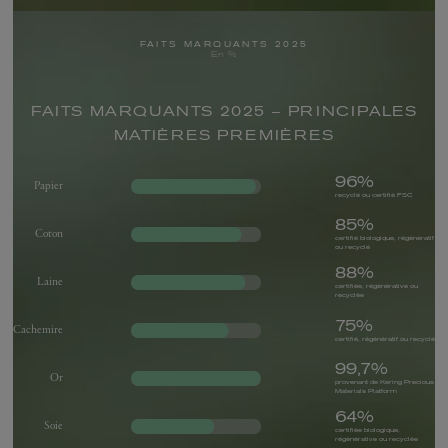
FAITS MARQUANTS 2025
En %
FAITS MARQUANTS 2025 – PRINCIPALES
MATIÈRES PREMIÈRES
96%
Papier
recyclé ou certifié FSC
85%
Coton
certifié biologique, régénératif
ou recyclé
88%
Laine
certifiée, régénérative ou
recyclée
75%
Cachemire
certifié, régénératif ou recyclé
99,7%
Or
provenant de Kering Precious
Materials Platform
64%
Soie
certifiée biologique,
régénérative ou recyclée