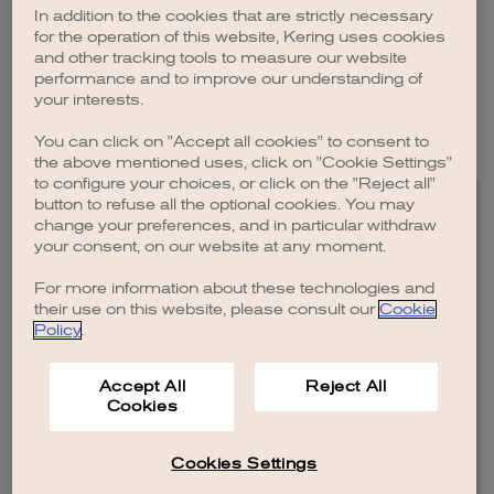
In addition to the cookies that are strictly necessary
for the operation of this website, Kering uses cookies
and other tracking tools to measure our website
RÉSULTATS –
ÉMISSIONS DE GAZ À
performance and to improve our understanding of
EFFET DE SERRE
(GES)
your interests.
You can click on "Accept all cookies" to consent to
the above mentioned uses, click on "Cookie Settings"
to configure your choices, or click on the "Reject all"
button to refuse all the optional cookies. You may
change your preferences, and in particular withdraw
your consent, on our website at any moment.
For more information about these technologies and
EN
FR
IT
CN
JP
their use on this website, please consult our
Cookie
Policy
.
PLAN DU SITE
CONTACTEZ-NOUS
Accept All
Reject All
MENTIONS LÉGALES
Cookies
CRÉDITS
POLITIQUE DE CONFIDENTIALITÉ
ACCESSIBILITE : NON CONFORME
POLITIQUE EN MATIERE DE COOKIES
COOKIES SETTINGS AND DO NOT SELL OR SHARE
Cookies Settings
© KERING
2026
.
TOUS DROITS RÉSERVÉS